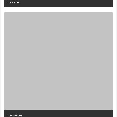
Лiкселе
Лінчепінг