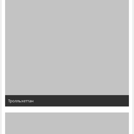
Тролльхеттан