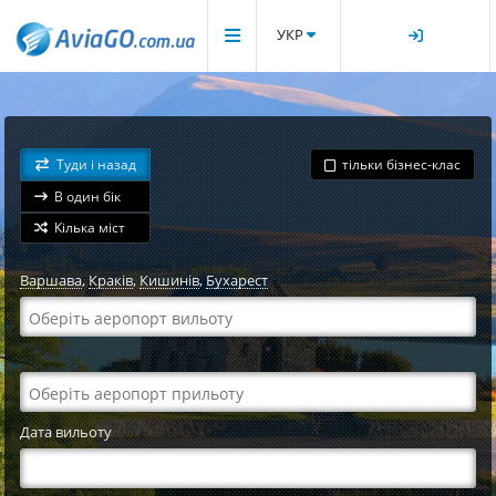
УКР
Туди і назад
тільки бізнес-клас
В один бік
Кілька міст
Варшава
,
Краків
,
Кишинів
,
Бухарест
Дата вильоту