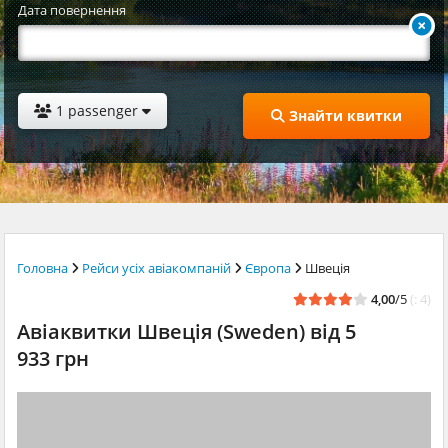
Дата повернення
1 passenger
Знайти квитки
Головна
Рейси усіх авіакомпаній
Європа
Швеція
4,00
/5
(: 4)
Авіаквитки Швеція (Sweden) від 5
933 грн