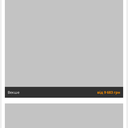
Векше
від 9 683 грн