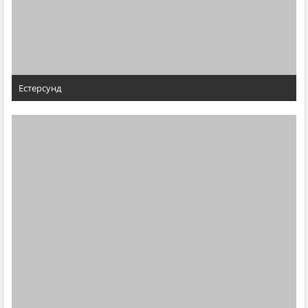
Естерсунд