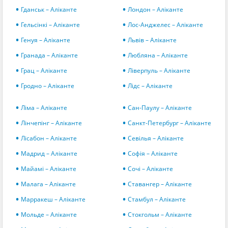
Гданськ – Аліканте
Лондон – Аліканте
Гельсінкі – Аліканте
Лос-Анджелес – Аліканте
Генуя – Аліканте
Львів – Аліканте
Гранада – Аліканте
Любляна – Аліканте
Грац – Аліканте
Ліверпуль – Аліканте
Гродно – Аліканте
Лідс – Аліканте
Ліма – Аліканте
Сан-Паулу – Аліканте
Лінчепінг – Аліканте
Санкт-Петербург – Аліканте
Лісабон – Аліканте
Севілья – Аліканте
Мадрид – Аліканте
Софія – Аліканте
Майамі – Аліканте
Сочі – Аліканте
Малага – Аліканте
Ставангер – Аліканте
Марракеш – Аліканте
Стамбул – Аліканте
Мольде – Аліканте
Стокгольм – Аліканте