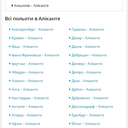
Кишинів – Аліканте
Всі польоти в Аліканте
Єкатеринбург – Аліканте
Гуаякіль – Аліканте
Єреван – Аліканте
Дакар – Аліканте
Ібіца – Аліканте
Дахла – Аліканте
Івано-Франківськ – Аліканте
Дебрецен – Аліканте
Іркутськ – Аліканте
Денвер – Аліканте
Абердін – Аліканте
Дніпро – Аліканте
Алмати – Аліканте
Доха – Аліканте
Алта – Аліканте
Дублін – Аліканте
Амстердам – Аліканте
Дубровник – Аліканте
Анталія – Аліканте
Дюссельдорф – Аліканте
Атирау – Аліканте
Едінбург – Аліканте
Афіни – Аліканте
Ейлат – Аліканте