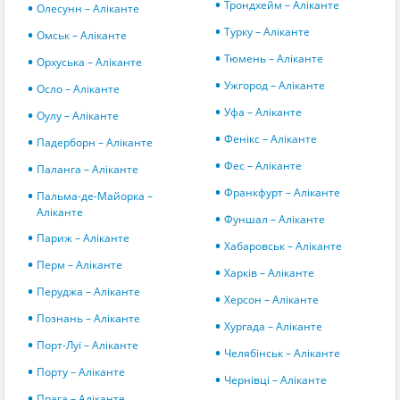
Трондхейм – Аліканте
Олесунн – Аліканте
Турку – Аліканте
Омськ – Аліканте
Тюмень – Аліканте
Орхуська – Аліканте
Ужгород – Аліканте
Осло – Аліканте
Уфа – Аліканте
Оулу – Аліканте
Фенікс – Аліканте
Падерборн – Аліканте
Фес – Аліканте
Паланга – Аліканте
Франкфурт – Аліканте
Пальма-де-Майорка –
Аліканте
Фуншал – Аліканте
Париж – Аліканте
Хабаровськ – Аліканте
Перм – Аліканте
Харків – Аліканте
Перуджа – Аліканте
Херсон – Аліканте
Познань – Аліканте
Хургада – Аліканте
Порт-Луї – Аліканте
Челябінськ – Аліканте
Порту – Аліканте
Чернівці – Аліканте
Прага – Аліканте