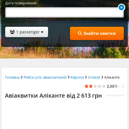
Дата повернення
1 passenger
Знайти квитки
Головна
Рейси усіх авіакомпаній
Європа
Іспанія
Аліканте
2,33
/5
(: 3)
Авіаквитки Аліканте від 2 613 грн