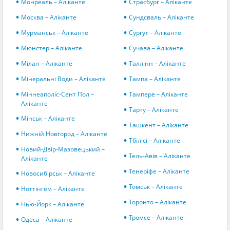
Монреаль – Аліканте
Страсбург – Аліканте
Москва – Аліканте
Сундсваль – Аліканте
Мурманськ – Аліканте
Сургут – Аліканте
Мюнстер – Аліканте
Сучава – Аліканте
Мілан – Аліканте
Таллінн – Аліканте
Мінеральні Води – Аліканте
Тампа – Аліканте
Міннеаполіс-Сент Пол –
Тампере – Аліканте
Аліканте
Тарту – Аліканте
Мінськ – Аліканте
Ташкент – Аліканте
Нижній Новгород – Аліканте
Тбілісі – Аліканте
Новий-Двір-Мазовецький –
Тель-Авів – Аліканте
Аліканте
Тенеріфе – Аліканте
Новосибірськ – Аліканте
Томськ – Аліканте
Ноттінгем – Аліканте
Торонто – Аліканте
Нью-Йорк – Аліканте
Тромсе – Аліканте
Одеса – Аліканте