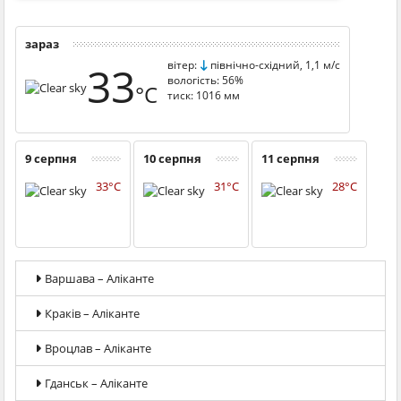
зараз
33
вітер:
північно-східний, 1,1 м/с
вологість: 56%
°C
тиск: 1016 мм
9 серпня
10 серпня
11 серпня
33°C
31°C
28°C
Варшава – Аліканте
Краків – Аліканте
Вроцлав – Аліканте
Гданськ – Аліканте