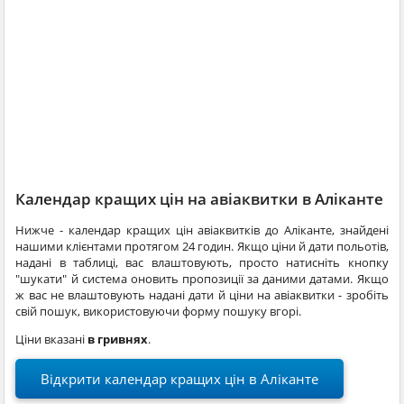
Календар кращих цін на авіаквитки в Аліканте
Нижче - календар кращих цін авіаквитків до Аліканте, знайдені
нашими клієнтами протягом 24 годин. Якщо ціни й дати польотів,
надані в таблиці, вас влаштовують, просто натисніть кнопку
"шукати" й система оновить пропозиції за даними датами. Якщо
ж вас не влаштовують надані дати й ціни на авіаквитки - зробіть
свій пошук, використовуючи форму пошуку вгорі.
Ціни вказані
в гривнях
.
Відкрити календар кращих цін в Аліканте