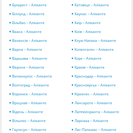
Бухарест – Аліканте
Катовіце – Аліканте
Біллунд – Аліканте
Каунас – Аліканте
Більбао – Аліканте
Каїр – Аліканте
Вааса – Аліканте
Київ – Аліканте
Валенсія – Аліканте
Клуж-Напока – Аліканте
Варна – Аліканте
Копенгаген – Аліканте
Варшава – Аліканте
Корк – Аліканте
Верона – Аліканте
Краків – Аліканте
Виланкулос – Аліканте
Краснодар – Аліканте
Волгоград – Аліканте
Красноярськ – Аліканте
Воронеж – Аліканте
Кіркенес – Аліканте
Вроцлав – Аліканте
Лансароте – Аліканте
Відень – Аліканте
Лаппеенранта – Аліканте
Вільнюс – Аліканте
Ларнака – Аліканте
Гаугесун – Аліканте
Лас-Пальмас – Аліканте