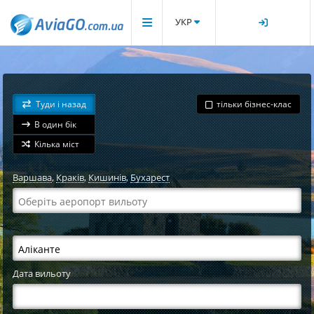
УКР
Туди і назад
тільки бізнес-клас
В один бік
Кілька міст
Варшава
,
Краків
,
Кишинів
,
Бухарест
Дата вильоту