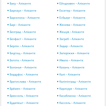
Баку – Аліканте
Ейндховен – Аліканте
Барнаул – Аліканте
Ексетер – Аліканте
Барселона – Аліканте
Есбьерг – Аліканте
Барі – Аліканте
Женева – Аліканте
Белград – Аліканте
Жешув – Аліканте
Белфаст – Аліканте
Загреб – Аліканте
Берлін – Аліканте
Задар – Аліканте
Бидгощ – Аліканте
Запоріжжя – Аліканте
Богота – Аліканте
Ивало – Аліканте
Болонья – Аліканте
Казань – Аліканте
Бордуфос – Аліканте
Калі – Аліканте
Братислава – Аліканте
Калінінград – Аліканте
Бре́мен – Аліканте
Карлсруе – Аліканте
Брюссель – Аліканте
Касабланка – Аліканте
Будапешт – Аліканте
Кассель – Аліканте