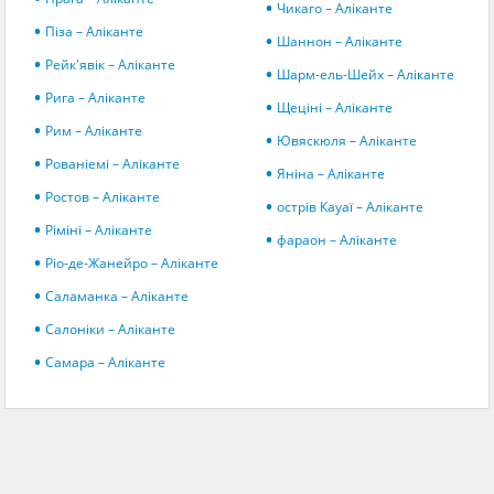
Чикаго – Аліканте
Піза – Аліканте
Шаннон – Аліканте
Рейк'явік – Аліканте
Шарм-ель-Шейх – Аліканте
Рига – Аліканте
Щеціні – Аліканте
Рим – Аліканте
Ювяскюля – Аліканте
Рованіемі – Аліканте
Яніна – Аліканте
Ростов – Аліканте
острів Кауаї – Аліканте
Ріміні – Аліканте
фараон – Аліканте
Ріо-де-Жанейро – Аліканте
Саламанка – Аліканте
Салоніки – Аліканте
Самара – Аліканте