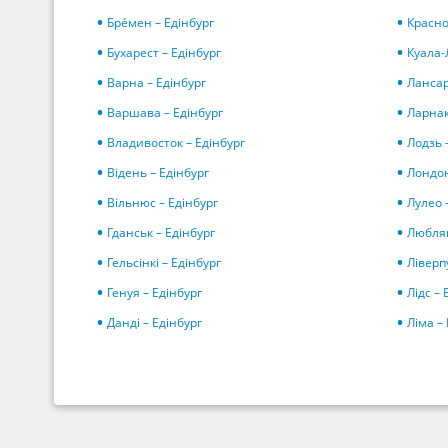
Бре́мен – Едінбург
Красно
Бухарест – Едінбург
Куала-
Варна – Едінбург
Лансар
Варшава – Едінбург
Ларнак
Владивосток – Едінбург
Лодзь 
Відень – Едінбург
Лондон
Вільнюс – Едінбург
Лулео 
Гданськ – Едінбург
Люблян
Гельсінкі – Едінбург
Ліверп
Генуя – Едінбург
Лідс – 
Данді – Едінбург
Ліма –