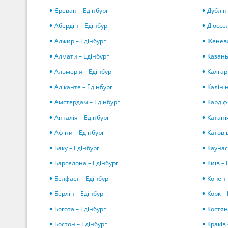
Єреван – Едінбург
Дублін
Абердін – Едінбург
Дюссел
Алжир – Едінбург
Женева
Алмати – Едінбург
Казань
Альмерія – Едінбург
Калгарі
Аліканте – Едінбург
Каліні
Амстердам – Едінбург
Кардіф
Анталія – Едінбург
Катані
Афіни – Едінбург
Катові
Баку – Едінбург
Каунас
Барселона – Едінбург
Київ – 
Белфаст – Едінбург
Копенг
Берлін – Едінбург
Корк –
Богота – Едінбург
Костян
Бостон – Едінбург
Краків 