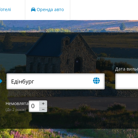
отелі
Оренда авто
Дата виль
Немовлята
(До 2 років)