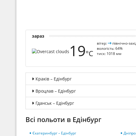
зараз
19
вітер:
північно-захі
вологість: 64%
°C
тиск: 1018 мм
Краків – Едінбург
Вроцлав – Едінбург
Гданськ – Едінбург
Всі польоти в Едінбург
Єкатеринбург – Едінбург
Дніпро