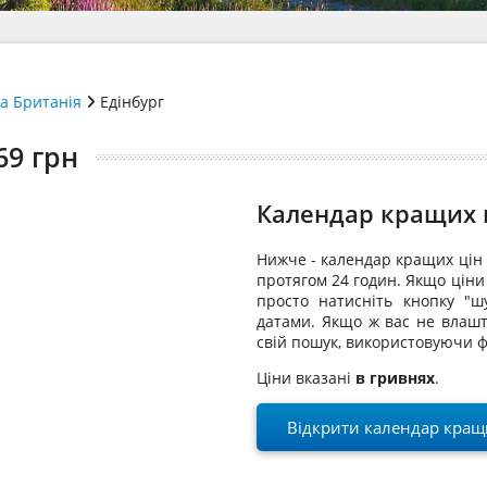
а Британія
Едінбург
69 грн
Календар кращих ц
Нижче - календар кращих цін 
протягом 24 годин. Якщо ціни 
просто натисніть кнопку "ш
датами. Якщо ж вас не влашт
свій пошук, використовуючи ф
Ціни вказані
в гривнях
.
Відкрити календар кращи