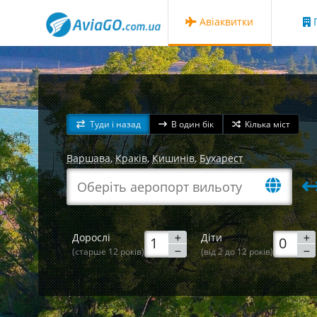
Авіаквитки
Г
Туди і назад
В один бік
Кілька міст
Варшава
,
Краків
,
Кишинів
,
Бухарест
Дорослі
Діти
(старше 12 років)
(від 2 до 12 років)