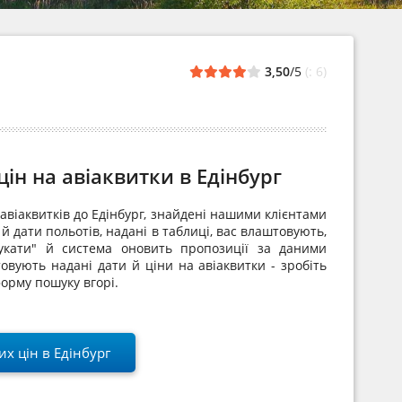
3,50
/5
(: 6)
ін на авіаквитки в Едінбург
авіаквитків до Едінбург, знайдені нашими клієнтами
й дати польотів, надані в таблиці, вас влаштовують,
укати" й система оновить пропозиції за даними
овують надані дати й ціни на авіаквитки - зробіть
орму пошуку вгорі.
х цін в Едінбург