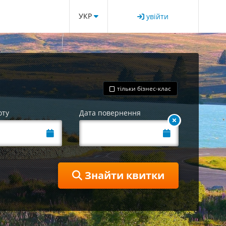
УКР
увійти
тільки бізнес-клас
оту
Дата повернення
Знайти квитки