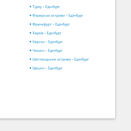
Турку – Едінбург
Фарерські острови – Едінбург
Франкфурт – Едінбург
Харків – Едінбург
Херсон – Едінбург
Чикаго – Едінбург
Шетландские острова – Едінбург
Щеціні – Едінбург