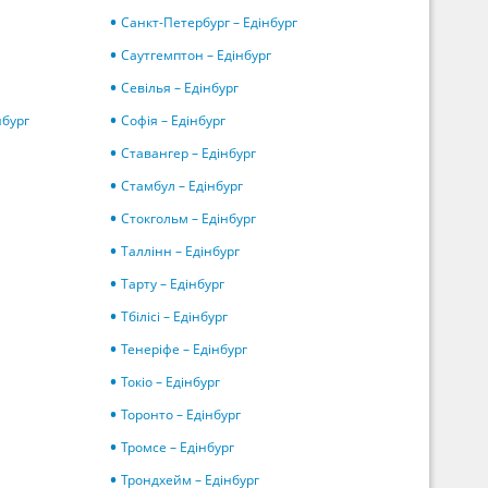
Санкт-Петербург – Едінбург
Саутгемптон – Едінбург
Севілья – Едінбург
нбург
Софія – Едінбург
Ставангер – Едінбург
Стамбул – Едінбург
Стокгольм – Едінбург
Таллінн – Едінбург
Тарту – Едінбург
Тбілісі – Едінбург
Тенеріфе – Едінбург
Токіо – Едінбург
Торонто – Едінбург
Тромсе – Едінбург
Трондхейм – Едінбург