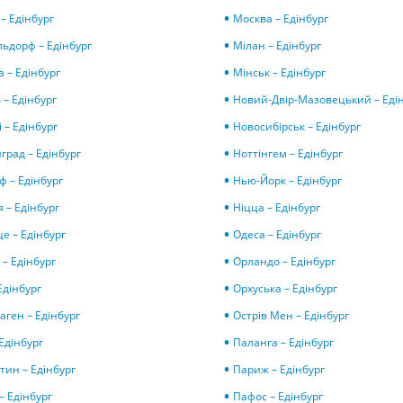
 – Едінбург
Москва – Едінбург
ьдорф – Едінбург
Мілан – Едінбург
 – Едінбург
Мінськ – Едінбург
 – Едінбург
Новий-Двір-Мазовецький – Еді
 – Едінбург
Новосибірськ – Едінбург
нград – Едінбург
Ноттінгем – Едінбург
ф – Едінбург
Нью-Йорк – Едінбург
я – Едінбург
Ніцца – Едінбург
це – Едінбург
Одеса – Едінбург
 – Едінбург
Орландо – Едінбург
Едінбург
Орхуська – Едінбург
аген – Едінбург
Острів Мен – Едінбург
 Едінбург
Паланга – Едінбург
тин – Едінбург
Париж – Едінбург
– Едінбург
Пафос – Едінбург