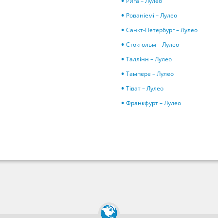
Рига – Лулео
Рованіемі – Лулео
Санкт-Петербург – Лулео
Стокгольм – Лулео
Таллінн – Лулео
Тампере – Лулео
Тіват – Лулео
Франкфурт – Лулео