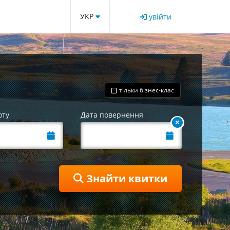
УКР
увійти
тільки бізнес-клас
оту
Дата повернення
Знайти квитки