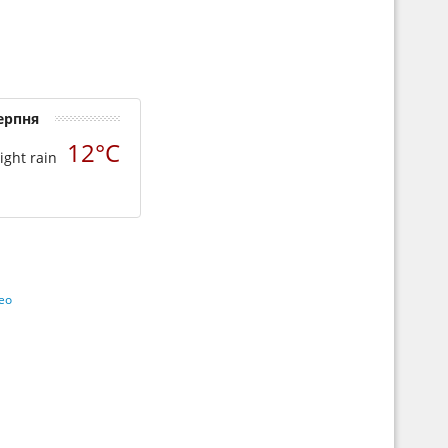
серпня
12°C
ео