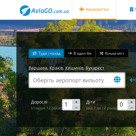
Авіаквитки
Г
Туди і назад
В один бік
Кілька міст
Варшава
,
Краків
,
Кишинів
,
Бухарест
Дорослі
Діти
(старше 12 років)
(від 2 до 12 років)