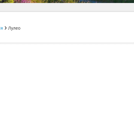
ія
Лулео