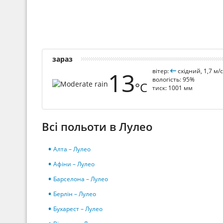
зараз
13
вітер:
східний, 1,7 м/
вологість: 95%
°C
тиск: 1001 мм
Всі польоти в Лулео
Алта – Лулео
Афіни – Лулео
Барселона – Лулео
Берлін – Лулео
Бухарест – Лулео