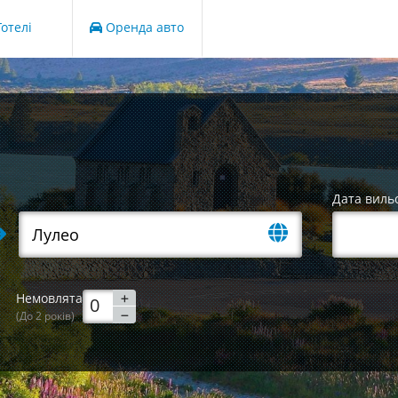
отелі
Оренда авто
Дата виль
Немовлята
(До 2 років)