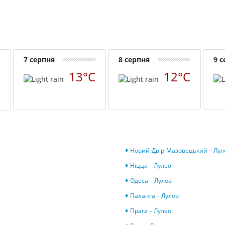
7 серпня
8 серпня
9 
с
13°C
12°C
Новий-Двір-Мазовецький – Лул
Ніцца – Лулео
Одеса – Лулео
Паланга – Лулео
Прага – Лулео