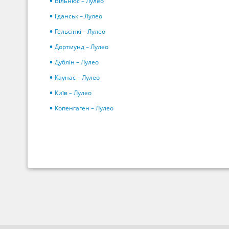
Вільнюс – Лулео
Гданськ – Лулео
Гельсінкі – Лулео
Дортмунд – Лулео
Дублін – Лулео
Каунас – Лулео
Київ – Лулео
Копенгаген – Лулео