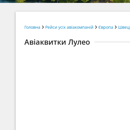
Головна
Рейси усіх авіакомпаній
Європа
Швец
Авіаквитки Лулео