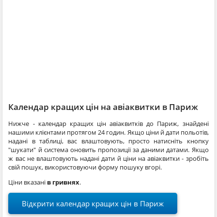
Календар кращих цін на авіаквитки в Париж
Нижче - календар кращих цін авіаквитків до Париж, знайдені
нашими клієнтами протягом 24 годин. Якщо ціни й дати польотів,
надані в таблиці, вас влаштовують, просто натисніть кнопку
"шукати" й система оновить пропозиції за даними датами. Якщо
ж вас не влаштовують надані дати й ціни на авіаквитки - зробіть
свій пошук, використовуючи форму пошуку вгорі.
Ціни вказані
в гривнях
.
Відкрити календар кращих цін в Париж