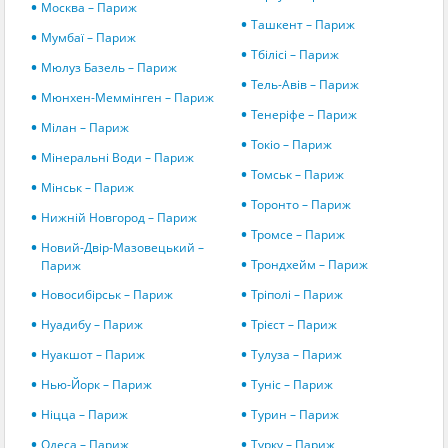
Москва – Париж
Ташкент – Париж
Мумбаї – Париж
Тбілісі – Париж
Мюлуз Базель – Париж
Тель-Авів – Париж
Мюнхен-Меммінген – Париж
Тенеріфе – Париж
Мілан – Париж
Токіо – Париж
Мінеральні Води – Париж
Томськ – Париж
Мінськ – Париж
Торонто – Париж
Нижній Новгород – Париж
Тромсе – Париж
Новий-Двір-Мазовецький –
Трондхейм – Париж
Париж
Новосибірськ – Париж
Тріполі – Париж
Нуадибу – Париж
Трієст – Париж
Нуакшот – Париж
Тулуза – Париж
Нью-Йорк – Париж
Туніс – Париж
Ніцца – Париж
Турин – Париж
Одеса – Париж
Турку – Париж