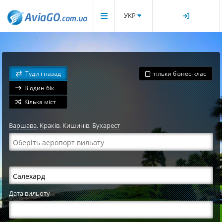
УКР
Туди і назад
тільки бізнес-клас
В один бік
Кілька міст
Варшава
,
Краків
,
Кишинів
,
Бухарест
Дата вильоту