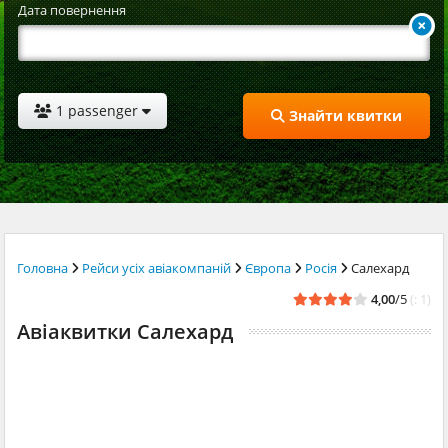
Дата повернення
1 passenger
Знайти квитки
Головна
Рейси усіх авіакомпаній
Європа
Росія
Салехард
4,00
/5
(: 1)
Авіаквитки Салехард