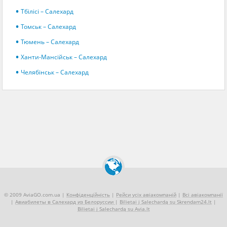
Тбілісі – Салехард
Томськ – Салехард
Тюмень – Салехард
Ханти-Мансійськ – Салехард
Челябінськ – Салехард
© 2009 AviaGO.com.ua |
Конфіденційність
|
Рейси усіх авіакомпаній
|
Всі авіакомпанії
|
Авиабилеты в Салехард из Белоруссии
|
Bilietai į Salechardą su Skrendam24.lt
|
Bilietai į Salechardą su Avia.lt